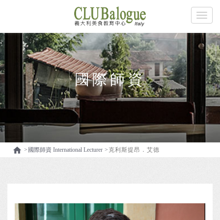
國際師資

國際師資 International Lecturer
克利斯提昂．艾德