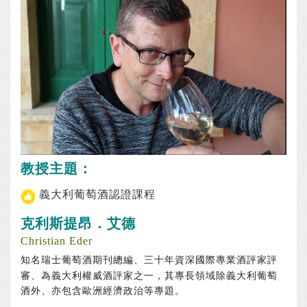
教授主題：
義大利葡萄酒認證課程
克利斯提昂．艾德
Christian Eder
總編、
三十年資深國際專業酒評家評
知名瑞士葡萄酒期刊
審、
為義大利權威酒評家之一，其專長領域除義大利葡萄
酒外、
亦包含歐洲經濟政治等專題。